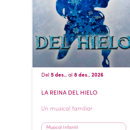
Del
5 des..
al
8 des.. 2026
LA REINA DEL HIELO
Un musical familiar
Musical Infantil