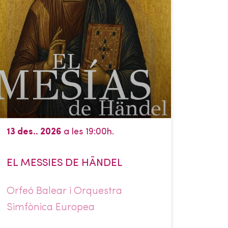
13 des.. 2026
a les 19:00h.
EL MESSIES DE HÄNDEL
Orfeó Balear i Orquestra
Simfònica Europea