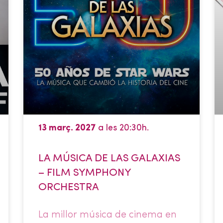
13 març. 2027
a les 20:30h.
LA MÚSICA DE LAS GALAXIAS
– FILM SYMPHONY
ORCHESTRA
La millor música de cinema en