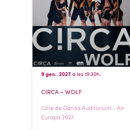
9 gen.. 2027
a les 19:30h.
CIRCA – WOLF
Cicle de Dansa Auditorium - Air
Europa 2027