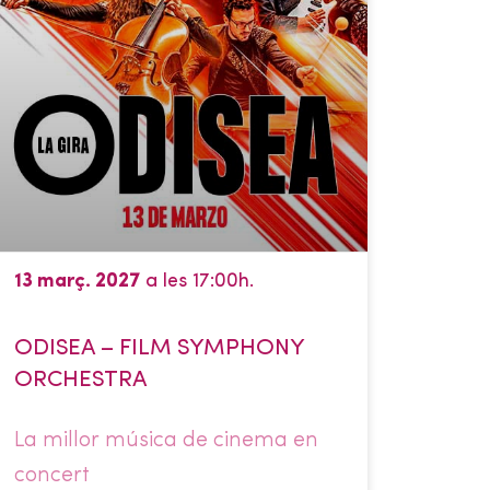
13 març. 2027
a les 17:00h.
ODISEA – FILM SYMPHONY
ORCHESTRA
La millor música de cinema en
concert