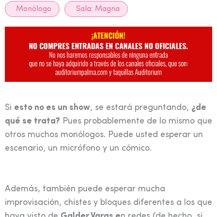
Monólogo
Sala:
Magna
Si
esto no es un show
, se estará preguntando,
¿de
qué se trata?
Pues probablemente de lo mismo que
otros muchos monólogos. Puede usted esperar un
escenario, un micrófono y un cómico.
Además, también puede esperar mucha
improvisación, chistes y bloques diferentes a los que
haya visto de
Galder Varas e
n redes (de hecho, si