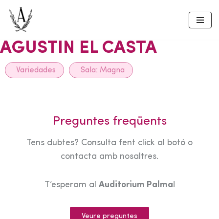
Skip
to
AGUSTIN EL CASTA
content
Variedades
Sala:
Magna
Preguntes freqüents
Tens dubtes? Consulta fent click al botó o
contacta amb nosaltres.
T’esperam al
Auditorium Palma
!
Veure preguntes