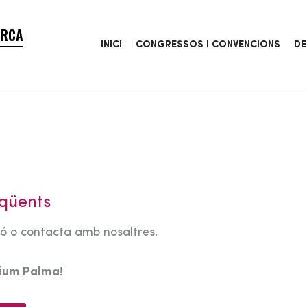
ORCA
INICI
CONGRESSOS I CONVENCIONS
DE
qüents
tó o contacta amb nosaltres.
rium Palma
!