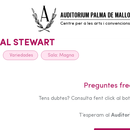
AUDITORIUM PALMA DE MALL
Skip
to
Centre per a les arts i convencions
content
AL STEWART
Variedades
Sala:
Magna
Preguntes fre
Tens dubtes? Consulta fent click al bo
T’esperam al
Audito