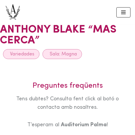
Skip
to
ANTHONY BLAKE “MAS
content
CERCA”
Variedades
Sala:
Magna
Preguntes freqüents
Tens dubtes? Consulta fent click al botó o
contacta amb nosaltres.
T’esperam al
Auditorium Palma
!