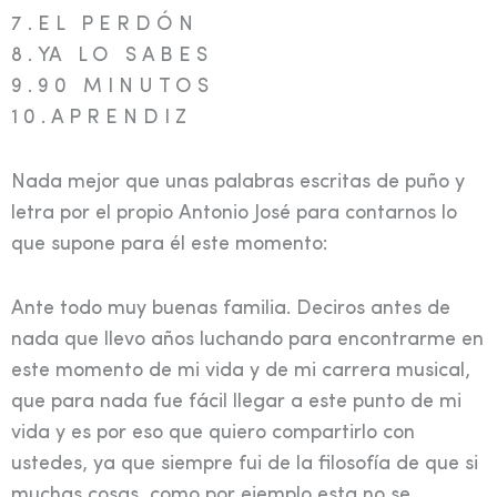
7 . E L P E R D Ó N
8 . YA L O S A B E S
9 . 9 0 M I N U T O S
1 0 . A P R E N D I Z
Nada mejor que unas palabras escritas de puño y
letra por el propio Antonio José para contarnos lo
que supone para él este momento:
Ante todo muy buenas familia. Deciros antes de
nada que llevo años luchando para encontrarme en
este momento de mi vida y de mi carrera musical,
que para nada fue fácil llegar a este punto de mi
vida y es por eso que quiero compartirlo con
ustedes, ya que siempre fui de la filosofía de que si
muchas cosas, como por ejemplo esta no se