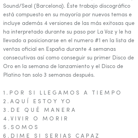
Sound/Seal (Barcelona). Éste trabajo discográfico
está compuesto en su mayoría por nuevos temas e
incluye además 4 versiones de las más exitosas que
ha interpretado durante su paso por La Voz y le ha
llevado a posicionarse en el numero #1 en la lista de
ventas oficial en España durante 4 semanas
consecutivas así como conseguir su primer Disco de
Oro en la semana de lanzamiento y el Disco de
Platino tan solo 3 semanas después.
1 . P O R S I L L E G A M O S A T I E M P O
2 . A Q U Í E S T O Y Y O
3 . D E Q U É M A N E R A
4 . V I V I R O M O R I R
5 . S O M O S
6 . D I M E S I S E R I A S C A P A Z