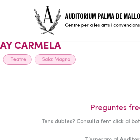
AUDITORIUM PALMA DE MALL
Skip
to
Centre per a les arts i convencions
content
AY CARMELA
Teatre
Sala:
Magna
Preguntes fre
Tens dubtes? Consulta fent click al bo
T’esperam al
Audito