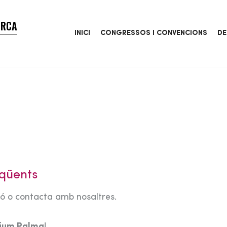
ORCA
INICI
CONGRESSOS I CONVENCIONS
DE
qüents
tó o contacta amb nosaltres.
rium Palma
!