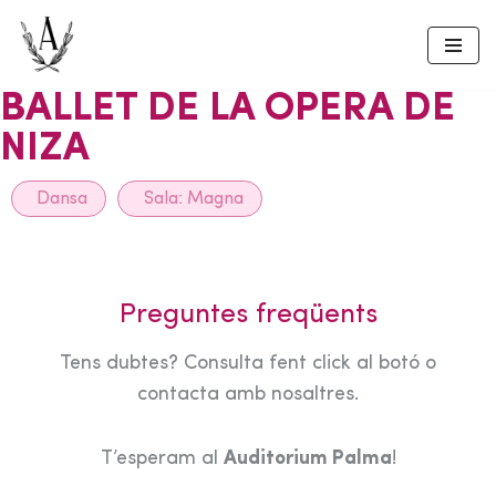
Skip
to
BALLET DE LA OPERA DE
content
NIZA
Dansa
Sala:
Magna
Preguntes freqüents
Tens dubtes? Consulta fent click al botó o
contacta amb nosaltres.
T’esperam al
Auditorium Palma
!