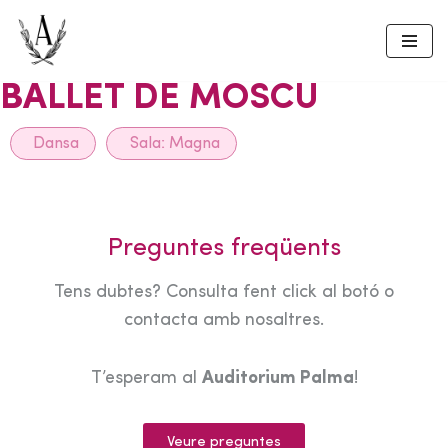
Skip
to
BALLET DE MOSCU
content
Dansa
Sala:
Magna
Preguntes freqüents
Tens dubtes? Consulta fent click al botó o
contacta amb nosaltres.
T’esperam al
Auditorium Palma
!
Veure preguntes