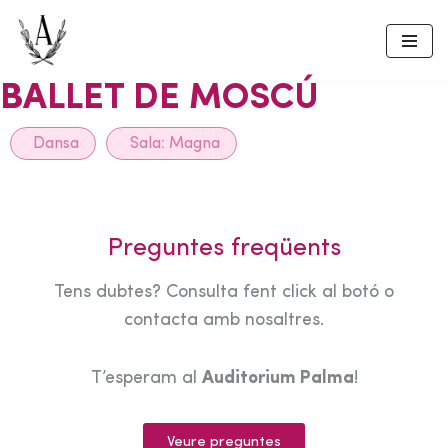
Skip
to
BALLET DE MOSCÚ
content
Dansa
Sala:
Magna
Preguntes freqüents
Tens dubtes? Consulta fent click al botó o
contacta amb nosaltres.
T’esperam al
Auditorium Palma
!
Veure preguntes