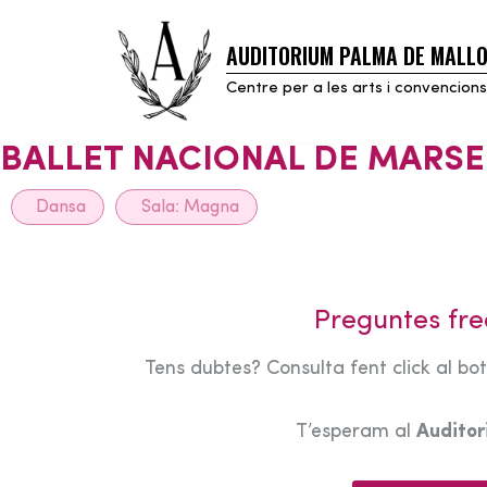
AUDITORIUM PALMA DE MALL
Skip
to
Centre per a les arts i convencions
content
BALLET NACIONAL DE MARSE
Dansa
Sala:
Magna
Preguntes fre
Tens dubtes? Consulta fent click al bo
T’esperam al
Audito