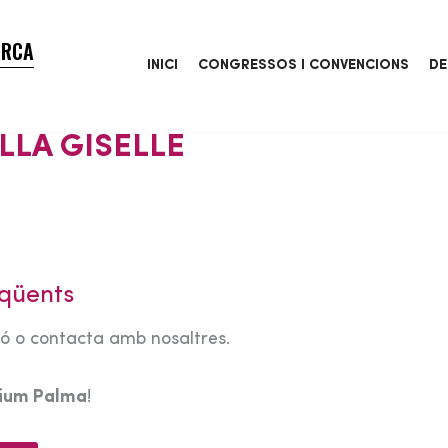
ORCA
INICI
CONGRESSOS I CONVENCIONS
DE
LLA GISELLE
qüents
tó o contacta amb nosaltres.
rium Palma
!