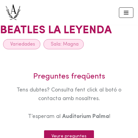
Skip
to
BEATLES LA LEYENDA
content
Variedades
Sala:
Magna
Preguntes freqüents
Tens dubtes? Consulta fent click al botó o
contacta amb nosaltres.
T’esperam al
Auditorium Palma
!
Veure preguntes