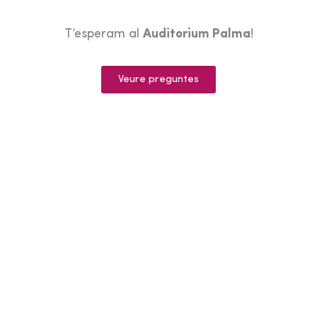
T’esperam al
Auditorium Palma
!
Veure preguntes