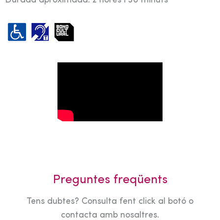
Durada aproximada: 2 hores i 30 minuts
Preguntes freqüents
Tens dubtes? Consulta fent click al botó o
contacta amb nosaltres.