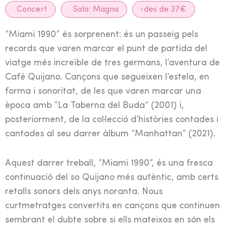
Concert
Sala:
Magna
des de 37€
“Miami 1990” és sorprenent: és un passeig pels
records que varen marcar el punt de partida del
viatge més increïble de tres germans, l’aventura de
Café Quijano. Cançons que segueixen l’estela, en
forma i sonoritat, de les que varen marcar una
època amb “La Taberna del Buda” (2001) i,
posteriorment, de la col·lecció d’històries contades i
cantades al seu darrer àlbum “Manhattan” (2021).
Aquest darrer treball, “Miami 1990”, és una fresca
continuació del so Quijano més autèntic, amb certs
retalls sonors dels anys noranta. Nous
curtmetratges convertits en cançons que continuen
sembrant el dubte sobre si ells mateixos en són els