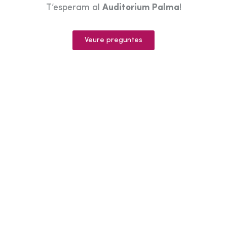
T’esperam al
Auditorium Palma
!
Veure preguntes