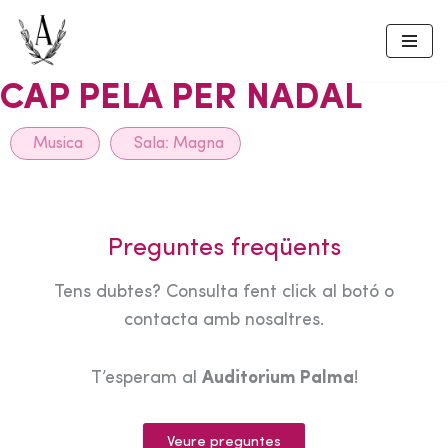
Skip
to
CAP PELA PER NADAL
content
Musica
Sala:
Magna
Preguntes freqüents
Tens dubtes? Consulta fent click al botó o
contacta amb nosaltres.
T’esperam al
Auditorium Palma
!
Veure preguntes