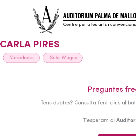
AUDITORIUM PALMA DE MALL
Skip
to
Centre per a les arts i convencions
content
CARLA PIRES
Variedades
Sala:
Magna
Preguntes fre
Tens dubtes? Consulta fent click al bo
T’esperam al
Audito