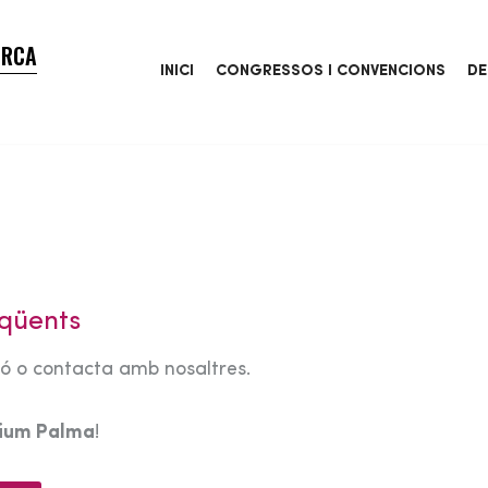
ORCA
INICI
CONGRESSOS I CONVENCIONS
DE
qüents
tó o contacta amb nosaltres.
rium Palma
!