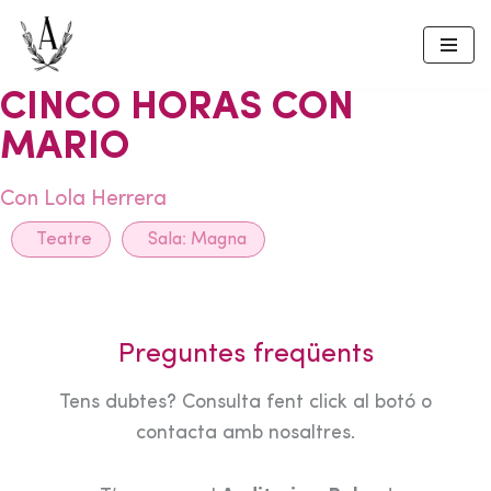
Skip
to
CINCO HORAS CON
content
MARIO
Con Lola Herrera
Teatre
Sala:
Magna
Preguntes freqüents
Tens dubtes? Consulta fent click al botó o
contacta amb nosaltres.