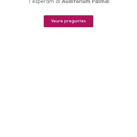
T’esperam al
Auditorium Palma
!
Veure preguntes