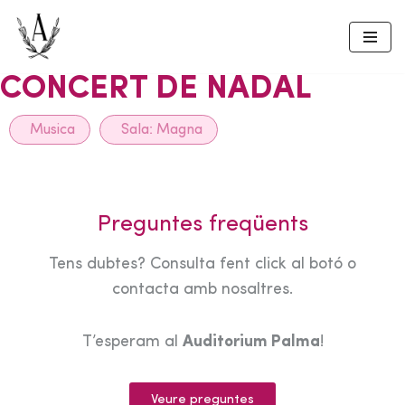
Skip
to
CONCERT DE NADAL
content
Musica
Sala:
Magna
Preguntes freqüents
Tens dubtes? Consulta fent click al botó o
contacta amb nosaltres.
T’esperam al
Auditorium Palma
!
Veure preguntes