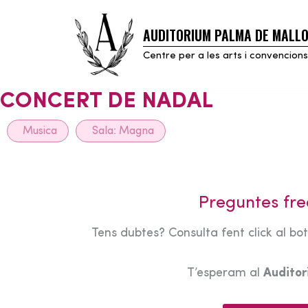
AUDITORIUM PALMA DE MALL
Skip
to
Centre per a les arts i convencions
content
CONCERT DE NADAL
Musica
Sala:
Magna
Preguntes fre
Tens dubtes? Consulta fent click al bo
T’esperam al
Audito