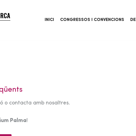
ORCA
INICI
CONGRESSOS I CONVENCIONS
DE
qüents
tó o contacta amb nosaltres.
rium Palma
!