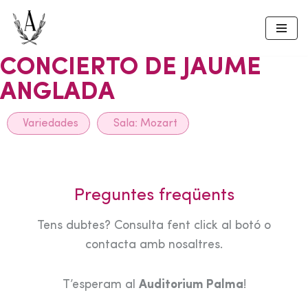
Skip
to
CONCIERTO DE JAUME
content
ANGLADA
Variedades
Sala:
Mozart
Preguntes freqüents
Tens dubtes? Consulta fent click al botó o
contacta amb nosaltres.
T’esperam al
Auditorium Palma
!