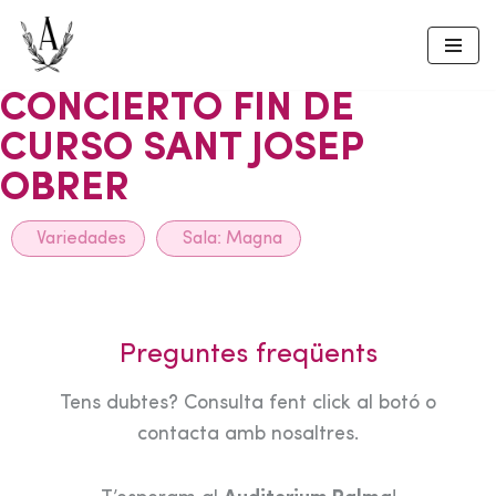
Skip
to
CONCIERTO FIN DE
content
CURSO SANT JOSEP
OBRER
Variedades
Sala:
Magna
Preguntes freqüents
Tens dubtes? Consulta fent click al botó o
contacta amb nosaltres.