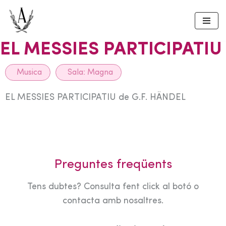
Skip
to
EL MESSIES PARTICIPATIU
content
Musica
Sala:
Magna
EL MESSIES PARTICIPATIU de G.F. HÄNDEL
Preguntes freqüents
Tens dubtes? Consulta fent click al botó o
contacta amb nosaltres.