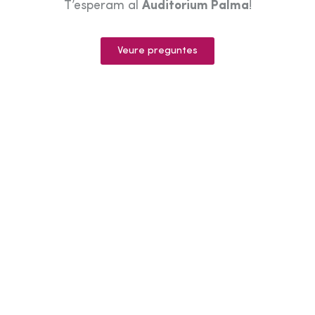
T’esperam al
Auditorium Palma
!
Veure preguntes