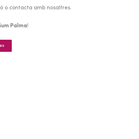
tó o contacta amb nosaltres.
rium Palma
!
es