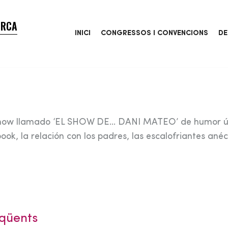
ORCA
INICI
CONGRESSOS I CONVENCIONS
DE
 show llamado ‘EL SHOW DE… DANI MATEO’ de humor ú
ok, la relación con los padres, las escalofriantes ané
qüents