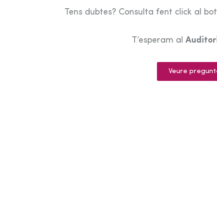
Tens dubtes? Consulta fent click al bo
T’esperam al
Audito
Veure pregunt