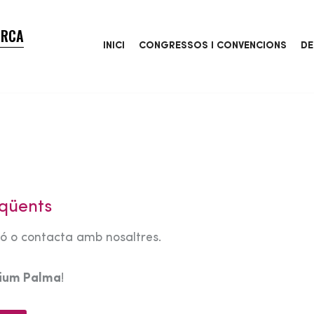
ORCA
INICI
CONGRESSOS I CONVENCIONS
DE
qüents
tó o contacta amb nosaltres.
rium Palma
!