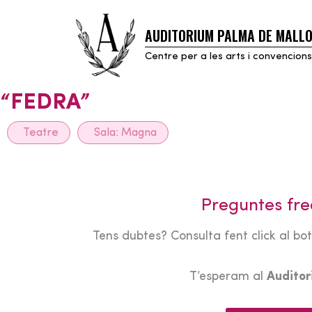
AUDITORIUM PALMA DE MALL
Skip
to
Centre per a les arts i convencions
content
“FEDRA”
Teatre
Sala:
Magna
Preguntes fre
Tens dubtes? Consulta fent click al bo
T’esperam al
Audito