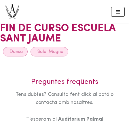
Skip
to
FIN DE CURSO ESCUELA
content
SANT JAUME
Dansa
Sala:
Magna
Preguntes freqüents
Tens dubtes? Consulta fent click al botó o
contacta amb nosaltres.
T’esperam al
Auditorium Palma
!