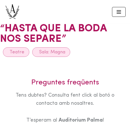
Skip
to
“HASTA QUE LA BODA
content
NOS SEPARE”
Teatre
Sala:
Magna
Preguntes freqüents
Tens dubtes? Consulta fent click al botó o
contacta amb nosaltres.
T’esperam al
Auditorium Palma
!