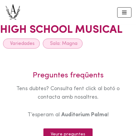
Skip
to
HIGH SCHOOL MUSICAL
content
Variedades
Sala:
Magna
Preguntes freqüents
Tens dubtes? Consulta fent click al botó o
contacta amb nosaltres.
T’esperam al
Auditorium Palma
!
Veure preguntes