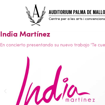
AUDITORIUM PALMA DE MALL
Skip
to
Centre per a les arts i convencions
content
India Martínez
En concierto presentando su nuevo trabajo 'Te cue