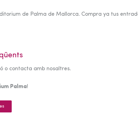
ditorium de Palma de Mallorca. Compra ya tus entrad
qüents
tó o contacta amb nosaltres.
rium Palma
!
es