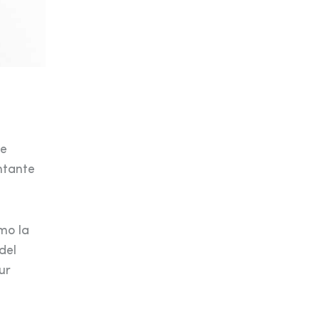
de
ntante
mo la
del
ur
a