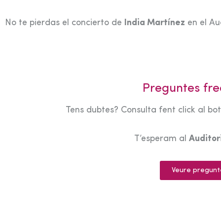
No te pierdas el concierto de
India Martínez
en el Au
Preguntes fre
Tens dubtes? Consulta fent click al bo
T’esperam al
Audito
Veure pregunt