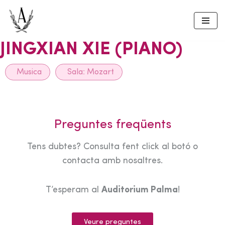
Skip
to
JINGXIAN XIE (PIANO)
content
Musica
Sala:
Mozart
Preguntes freqüents
Tens dubtes? Consulta fent click al botó o
contacta amb nosaltres.
T’esperam al
Auditorium Palma
!
Veure preguntes