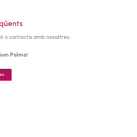
qüents
tó o contacta amb nosaltres.
rium Palma
!
es