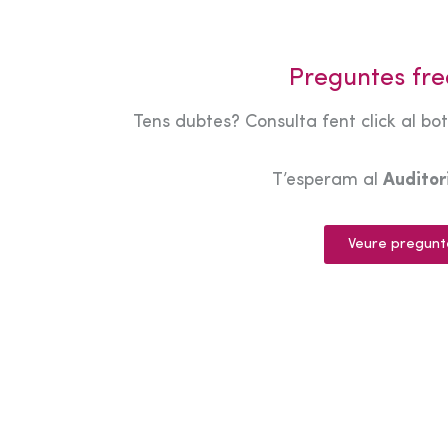
Preguntes fre
Tens dubtes? Consulta fent click al bo
T’esperam al
Audito
Veure pregunt