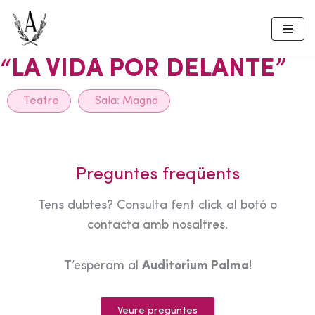
Skip
to
“LA VIDA POR DELANTE”
content
Teatre
Sala:
Magna
Preguntes freqüents
Tens dubtes? Consulta fent click al botó o
contacta amb nosaltres.
T’esperam al
Auditorium Palma
!
Veure preguntes