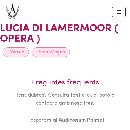
Skip
to
LUCIA DI LAMERMOOR (
content
OPERA )
Musica
Sala:
Magna
Preguntes freqüents
Tens dubtes? Consulta fent click al botó o
contacta amb nosaltres.
T’esperam al
Auditorium Palma
!