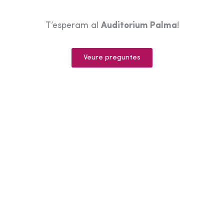
T’esperam al
Auditorium Palma
!
Veure preguntes