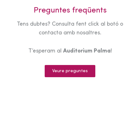
Preguntes freqüents
Tens dubtes? Consulta fent click al botó o
contacta amb nosaltres.
T’esperam al
Auditorium Palma
!
Veure preguntes