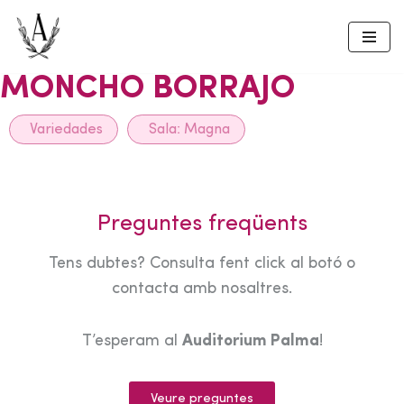
Skip
to
MONCHO BORRAJO
content
Variedades
Sala:
Magna
Preguntes freqüents
Tens dubtes? Consulta fent click al botó o
contacta amb nosaltres.
T’esperam al
Auditorium Palma
!
Veure preguntes