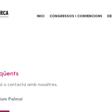
ORCA
INICI
CONGRESSOS I CONVENCIONS
DE
qüents
tó o contacta amb nosaltres.
rium Palma
!