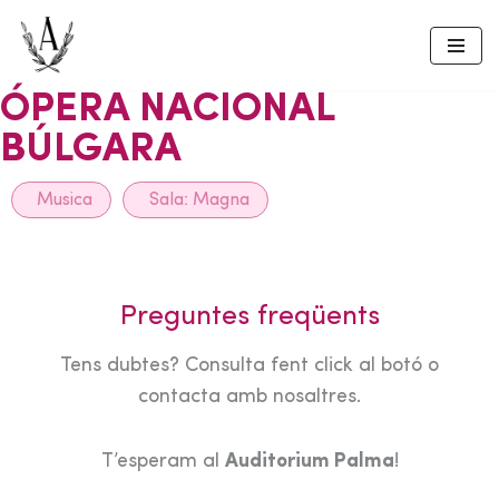
Skip
to
ÓPERA NACIONAL
content
BÚLGARA
Musica
Sala:
Magna
Preguntes freqüents
Tens dubtes? Consulta fent click al botó o
contacta amb nosaltres.
T’esperam al
Auditorium Palma
!