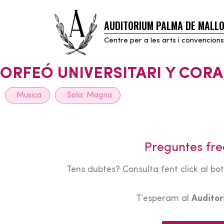
AUDITORIUM PALMA DE MALL
Skip
to
Centre per a les arts i convencions
content
ORFEÓ UNIVERSITARI Y CORA
Musica
Sala:
Magna
Preguntes fre
Tens dubtes? Consulta fent click al bo
T’esperam al
Audito