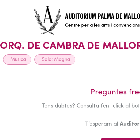
AUDITORIUM PALMA DE MALL
Skip
to
Centre per a les arts i convencions
content
ORQ. DE CAMBRA DE MALLO
Musica
Sala:
Magna
Preguntes fre
Tens dubtes? Consulta fent click al bo
T’esperam al
Audito