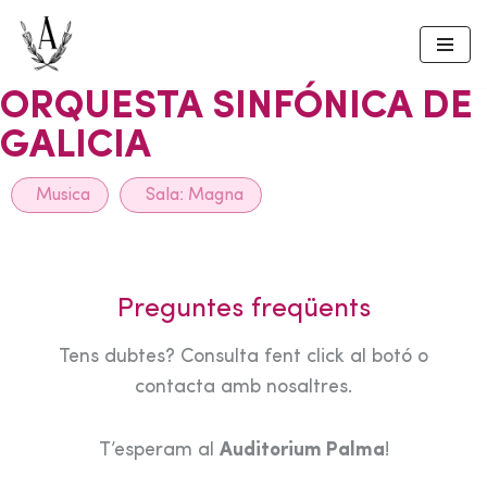
Skip
to
ORQUESTA SINFÓNICA DE
content
GALICIA
Musica
Sala:
Magna
Preguntes freqüents
Tens dubtes? Consulta fent click al botó o
contacta amb nosaltres.
T’esperam al
Auditorium Palma
!