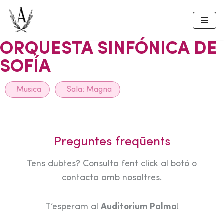
Skip
to
ORQUESTA SINFÓNICA DE
content
SOFÍA
Musica
Sala:
Magna
Preguntes freqüents
Tens dubtes? Consulta fent click al botó o
contacta amb nosaltres.
T’esperam al
Auditorium Palma
!