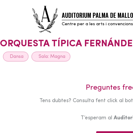
AUDITORIUM PALMA DE MALL
Skip
to
Centre per a les arts i convencions
content
ORQUESTA TÍPICA FERNÁNDE
Dansa
Sala:
Magna
Preguntes fre
Tens dubtes? Consulta fent click al bo
T’esperam al
Audito