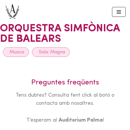
Skip
to
ORQUESTRA SIMFÒNICA
content
DE BALEARS
Musica
Sala:
Magna
Preguntes freqüents
Tens dubtes? Consulta fent click al botó o
contacta amb nosaltres.
T’esperam al
Auditorium Palma
!