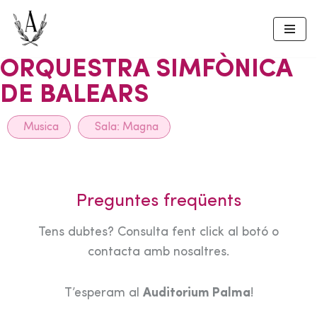
Skip
to
ORQUESTRA SIMFÒNICA
content
DE BALEARS
Musica
Sala:
Magna
Preguntes freqüents
Tens dubtes? Consulta fent click al botó o
contacta amb nosaltres.
T’esperam al
Auditorium Palma
!