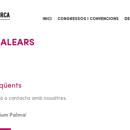
ORCA
INICI
CONGRESSOS I CONVENCIONS
DE
BALEARS
qüents
tó o contacta amb nosaltres.
rium Palma
!