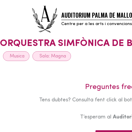
AUDITORIUM PALMA DE MALL
Skip
to
Centre per a les arts i convencions
content
ORQUESTRA SIMFÒNICA DE 
Musica
Sala:
Magna
Preguntes fre
Tens dubtes? Consulta fent click al bo
T’esperam al
Audito