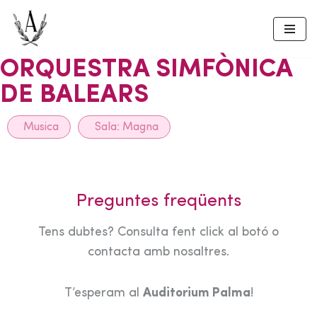
Skip
to
ORQUESTRA SIMFÒNICA
content
DE BALEARS
Musica
Sala:
Magna
Preguntes freqüents
Tens dubtes? Consulta fent click al botó o
contacta amb nosaltres.
T’esperam al
Auditorium Palma
!