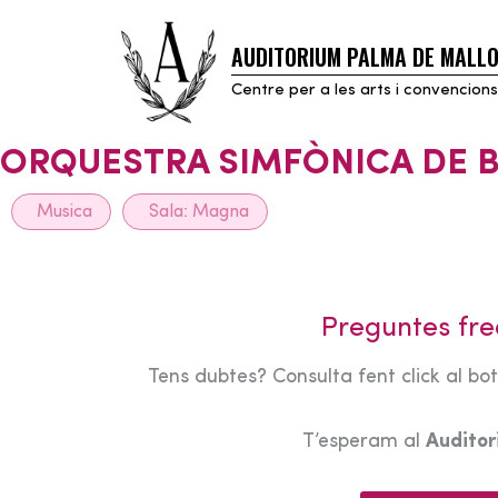
AUDITORIUM PALMA DE MALL
Skip
to
Centre per a les arts i convencions
content
ORQUESTRA SIMFÒNICA DE 
Musica
Sala:
Magna
Preguntes fre
Tens dubtes? Consulta fent click al bo
T’esperam al
Audito