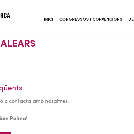
ORCA
INICI
CONGRESSOS I CONVENCIONS
DE
BALEARS
qüents
tó o contacta amb nosaltres.
rium Palma
!