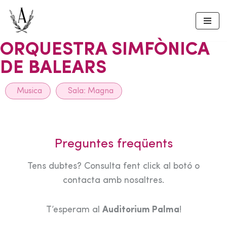
Skip
to
ORQUESTRA SIMFÒNICA
content
DE BALEARS
Musica
Sala:
Magna
Preguntes freqüents
Tens dubtes? Consulta fent click al botó o
contacta amb nosaltres.
T’esperam al
Auditorium Palma
!