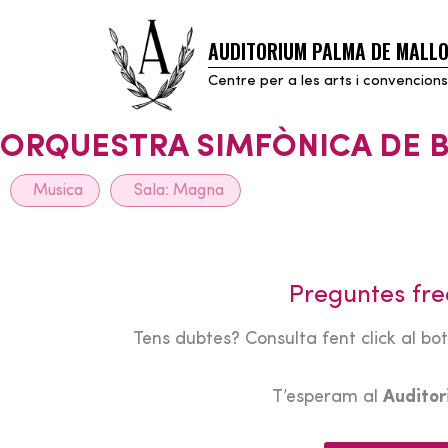
AUDITORIUM PALMA DE MALL
Skip
to
Centre per a les arts i convencions
content
ORQUESTRA SIMFÒNICA DE 
Musica
Sala:
Magna
Preguntes fre
Tens dubtes? Consulta fent click al bo
T’esperam al
Audito