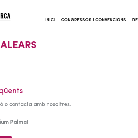
ORCA
INICI
CONGRESSOS I CONVENCIONS
DE
BALEARS
qüents
tó o contacta amb nosaltres.
rium Palma
!