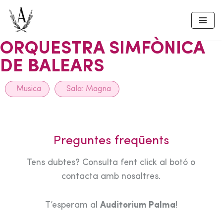
Skip
to
ORQUESTRA SIMFÒNICA
content
DE BALEARS
Musica
Sala:
Magna
Preguntes freqüents
Tens dubtes? Consulta fent click al botó o
contacta amb nosaltres.
T’esperam al
Auditorium Palma
!